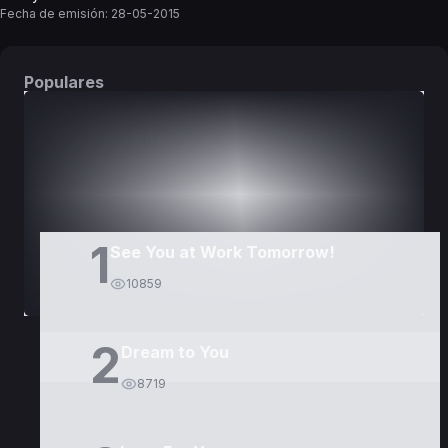
Fecha de emisión:
28-05-2015
Populares
DORAMAS
PELÍCULAS
1
See You at Work Tomorrow!
10859
2
Dream to You
8719