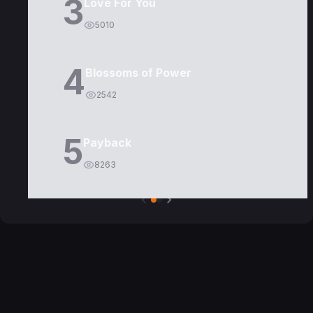
3
Love For You
5010
4
Blossoms of Power
2542
5
Payback
8263