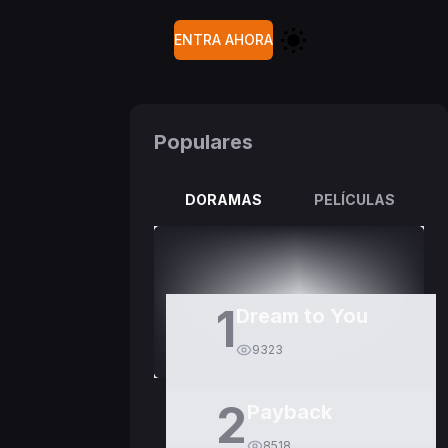
ENTRA AHORA
Populares
DORAMAS
PELÍCULAS
1
Dream to You
9323
2
Payback
8518