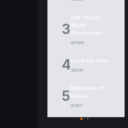
See You at
3
Work
Tomorrow!
11056
4
Love For You
5135
Blossoms of
5
Power
2617