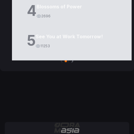
4
Blossoms of Power
2696
5
See You at Work Tomorrow!
11253