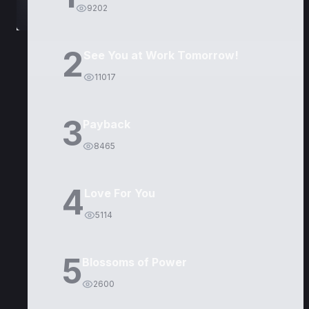
9202
2
See You at Work Tomorrow!
11017
3
Payback
8465
4
Love For You
5114
5
Blossoms of Power
2600