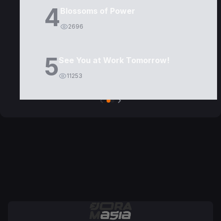
4
Blossoms of Power
2696
5
See You at Work Tomorrow!
11253