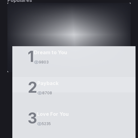
Populares
DORAMAS
PELÍCULAS
1
Dream to You
9803
2
Payback
8708
3
Love For You
5235