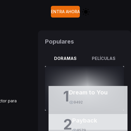
ENTRA AHORA
Populares
DORAMAS
PELÍCULAS
1
Dream to You
ctor para
9492
2
Payback
8579