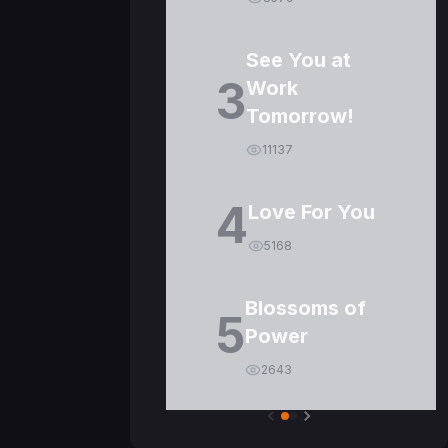
See You at
3
Work
Tomorrow!
11137
4
Love For You
5168
Blossoms of
5
Power
2643