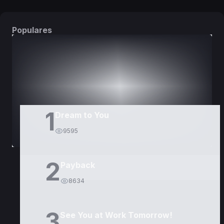
Populares
DORAMAS
PELÍCULAS
1
Dream to You
9595
2
Payback
8634
3
See You at Work Tomorrow!