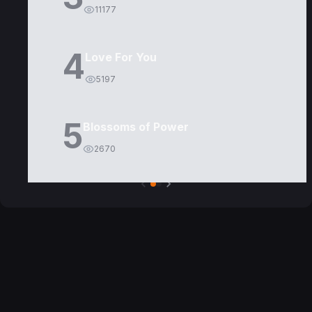
11177
4
Love For You
5197
5
Blossoms of Power
2670