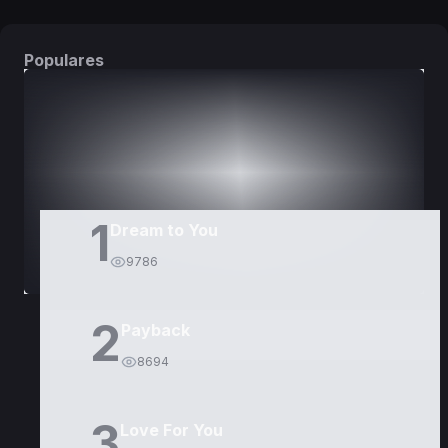
Populares
DORAMAS
PELÍCULAS
1
Dream to You
9786
2
Payback
8694
3
Love For You