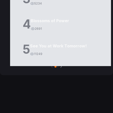
5234
4
Blossoms of Power
2691
5
See You at Work Tomorrow!
11249