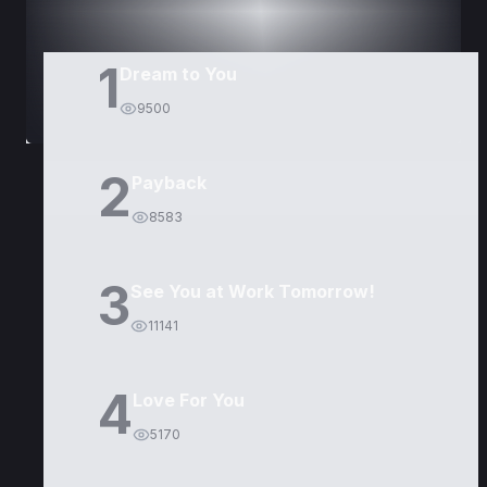
1
Dream to You
9500
2
Payback
8583
3
See You at Work Tomorrow!
11141
4
Love For You
5170