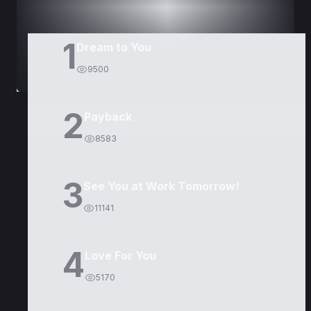
1
Dream to You
9500
2
Payback
8583
3
See You at Work Tomorrow!
11141
4
Love For You
5170