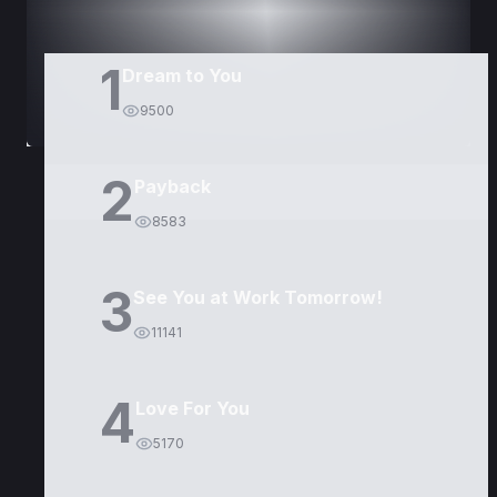
1
Dream to You
9500
2
Payback
8583
3
See You at Work Tomorrow!
11141
4
Love For You
5170