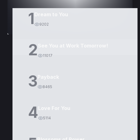
1
Dream to You
9202
2
See You at Work Tomorrow!
11017
3
Payback
8465
4
Love For You
5114
Blossoms of Power