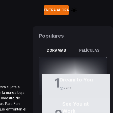
ENTRA AHORA
Populares
DORAMAS
PELÍCULAS
1
Dream to You
stá sujeta a
9202
n la marea baja
u maestro de
See You at
an. Para Fan
que enfrentan el
Work