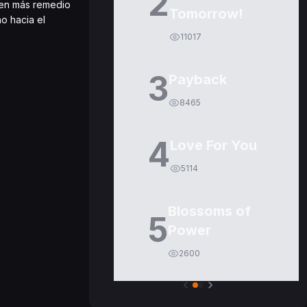
2
nen más remedio
Tomorrow!
o hacia el
11017
3
Payback
8465
4
Love For You
5114
Blossoms of
5
Power
2600