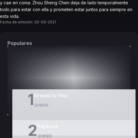
y cae en coma. Zhou Sheng Chen deja de lado temporalmente
todo para estar con ella y prometen estar juntos para siempre en
esta vida.
Fecha de emisión:
30-09-2021
Populares
DORAMAS
PELÍCULAS
1
Dream to You
9500
2
Payback
8583