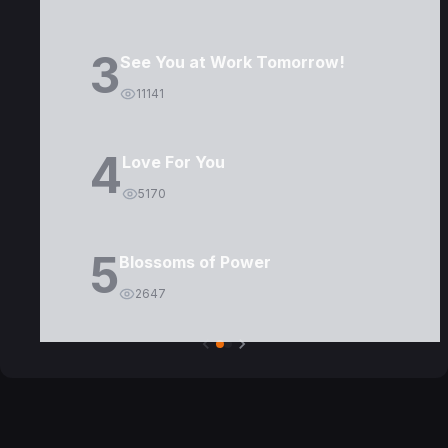
3
See You at Work Tomorrow!
11141
4
Love For You
5170
5
Blossoms of Power
2647