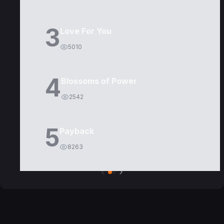
3
Love For You
5010
4
Blossoms of Power
2542
5
Payback
8263