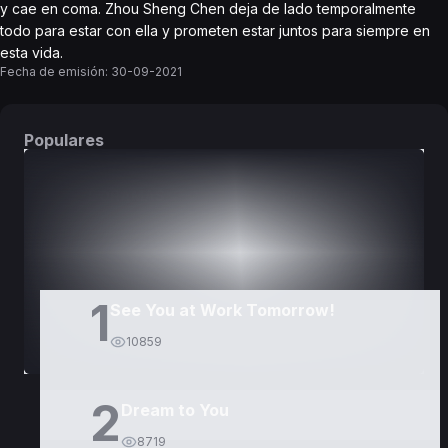
y cae en coma. Zhou Sheng Chen deja de lado temporalmente
todo para estar con ella y prometen estar juntos para siempre en
esta vida.
Fecha de emisión:
30-09-2021
Populares
DORAMAS
PELÍCULAS
1
See You at Work Tomorrow!
10859
2
Dream to You
8719