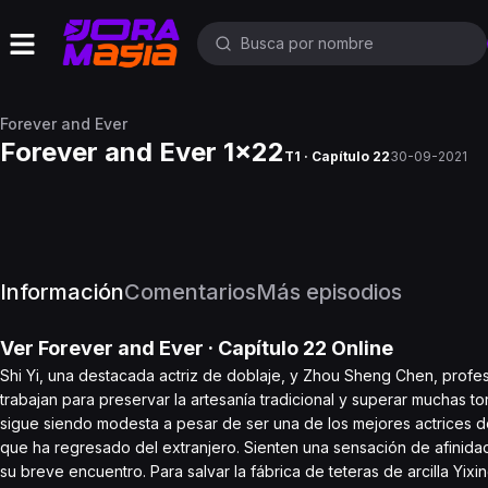
Forever and Ever
Forever and Ever 1x22
T1 · Capítulo 22
30-09-2021
Información
Comentarios
Más episodios
Ver
Forever and Ever
· Capítulo
22
Online
Shi Yi, una destacada actriz de doblaje, y Zhou Sheng Chen, profe
trabajan para preservar la artesanía tradicional y superar muchas 
sigue siendo modesta a pesar de ser una de los mejores actrices d
que ha regresado del extranjero. Sienten una sensación de afinidad
su breve encuentro. Para salvar la fábrica de teteras de arcilla Yix