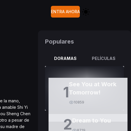
ENTRA AHORA
Populares
DORAMAS
PELÍCULAS
See You at Work
1
Tomorrow!
e la mano,
10859
a amable Shi Yi
 Zhou Sheng Chen
2
Dream to You
otro a pesar de
e su madre de
8719