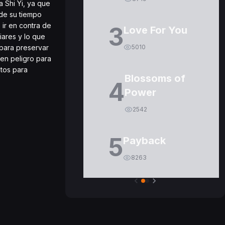
 Shi Yi, ya que
 de su tiempo
 ir en contra de
3
Love For You
iares y lo que
 para preservar
5010
 en peligro para
tos para
Blossoms of
4
Power
2542
5
Payback
8263