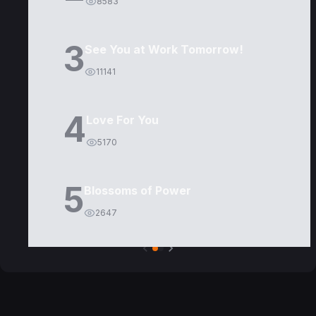
8583
3
See You at Work Tomorrow!
11141
4
Love For You
5170
5
Blossoms of Power
2647