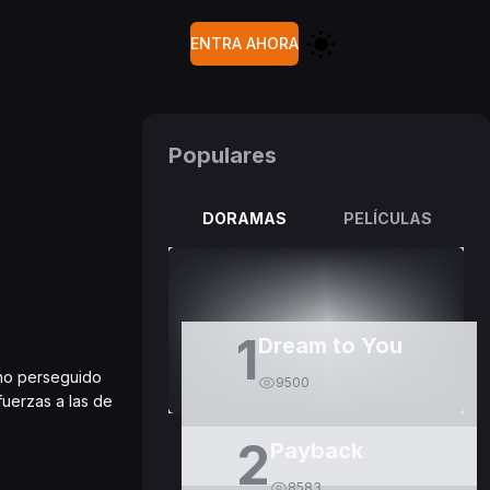
ENTRA AHORA
Populares
DORAMAS
PELÍCULAS
1
Dream to You
ano perseguido
9500
fuerzas a las de
2
Payback
8583