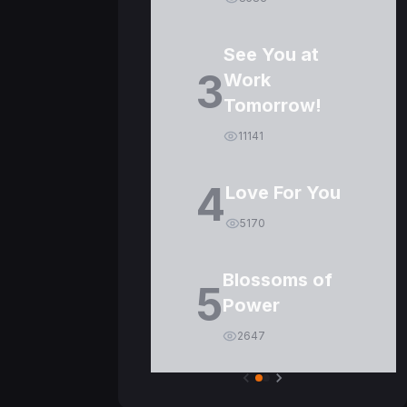
See You at
3
Work
Tomorrow!
11141
4
Love For You
5170
Blossoms of
5
Power
2647