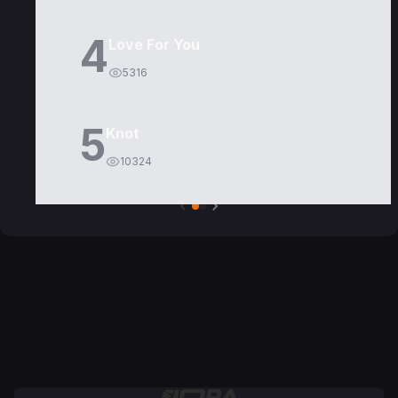
4
Love For You
5316
5
Knot
10324