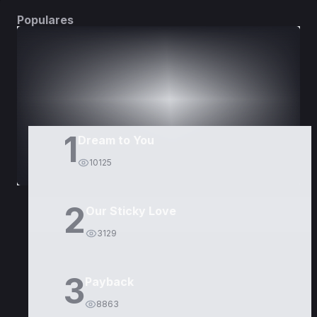
Populares
DORAMAS
PELÍCULAS
1
Dream to You
10125
2
Our Sticky Love
3129
3
Payback
8863