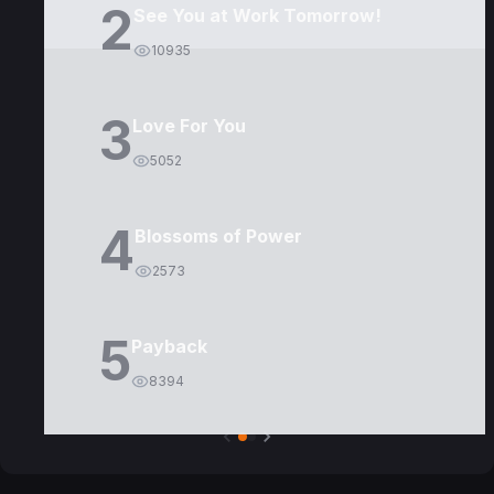
2
See You at Work Tomorrow!
10935
3
Love For You
5052
4
Blossoms of Power
2573
5
Payback
8394