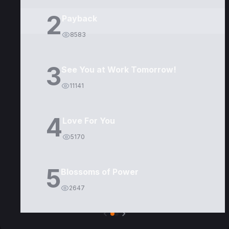
2
Payback
8583
3
See You at Work Tomorrow!
11141
4
Love For You
5170
5
Blossoms of Power
2647