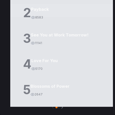
2
Payback
8583
3
See You at Work Tomorrow!
11141
4
Love For You
5170
5
Blossoms of Power
2647