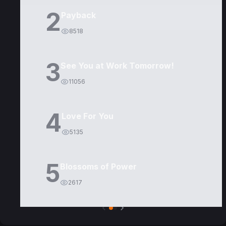
2
Payback
8518
3
See You at Work Tomorrow!
11056
4
Love For You
5135
5
Blossoms of Power
2617