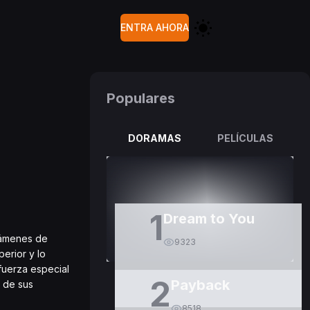
ENTRA AHORA
Populares
DORAMAS
PELÍCULAS
1
Dream to You
exámenes de
9323
erior y lo
fuerza especial
2
Payback
a de sus
8518