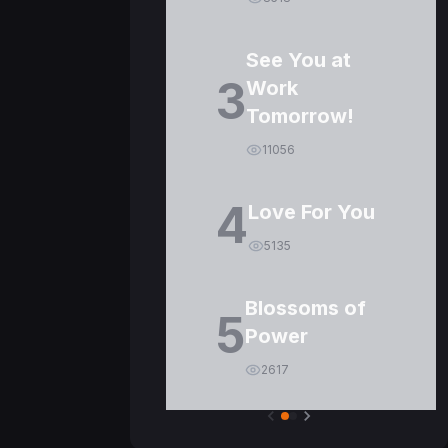
See You at
3
Work
Tomorrow!
11056
4
Love For You
5135
Blossoms of
5
Power
2617