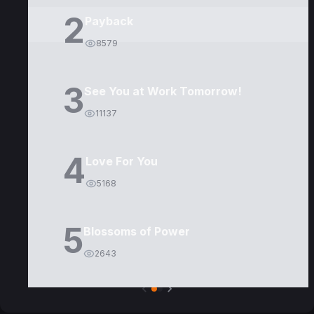
2
Payback
8579
3
See You at Work Tomorrow!
11137
4
Love For You
5168
5
Blossoms of Power
2643