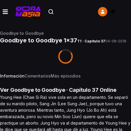
Goodbye to Goodbye
Goodbye to Goodbye 1x37
T1 · Capítulo 37
04-08-2018
Información
Comentarios
Más episodios
Ver
Goodbye to Goodbye
· Capítulo
37
Online
Young Hee (Chae Si Ra) vive sola en un departamento. Se separó
de su marido piloto, Sang Jin (Lee Sung Jae), porque tuvo una
aventura amorosa. Mientras tanto, Jung Hyo (Jo Bo Ah) está
embarazada, pero su novio Min Soo (Jun) quiere que ella se
practique un aborto. Jung Hyo va al departamento de Young Hee y
le dice que se quedará allí hasta que dé a luz. Young Hee es la