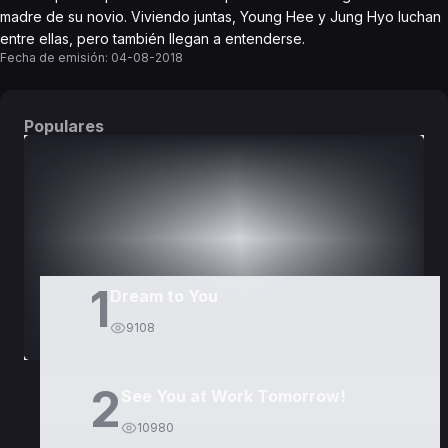
madre de su novio. Viviendo juntas, Young Hee y Jung Hyo luchan
entre ellas, pero también llegan a entenderse.
Fecha de emisión:
04-08-2018
Populares
DORAMAS
PELÍCULAS
1
Dream to You
9108
2
See You at Work Tomorrow!
10980