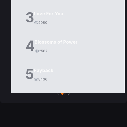
3
Love For You
5080
4
Blossoms of Power
2587
5
Payback
8436