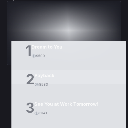
DORAMAS
PELÍCULAS
1
Dream to You
9500
2
Payback
8583
3
See You at Work Tomorrow!
11141