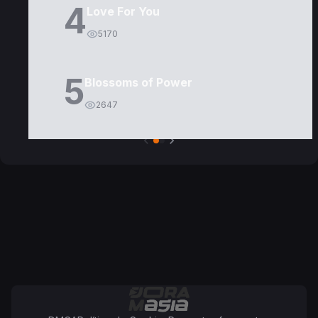
4
Love For You
5170
5
Blossoms of Power
2647