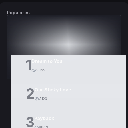
Populares
DORAMAS
PELÍCULAS
1
Dream to You
10125
2
Our Sticky Love
3129
3
Payback
8863