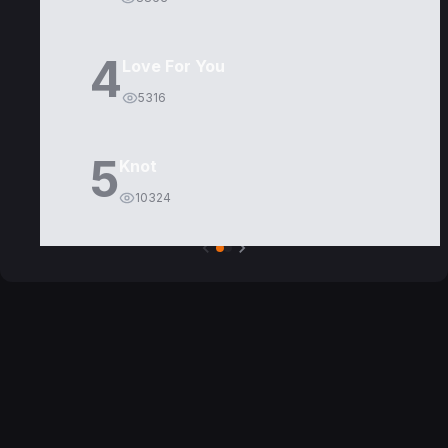
4
Love For You
5316
5
Knot
10324