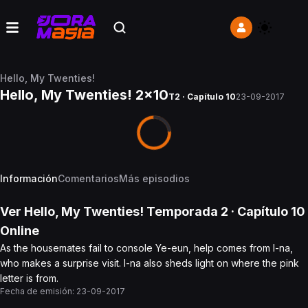
Hello, My Twenties!
Hello, My Twenties! 2x10
T2 · Capítulo 10
23-09-2017
Información
Comentarios
Más episodios
Ver
Hello, My Twenties!
Temporada 2
· Capítulo
10
Online
As the housemates fail to console Ye-eun, help comes from I-na,
who makes a surprise visit. I-na also sheds light on where the pink
letter is from.
Fecha de emisión:
23-09-2017