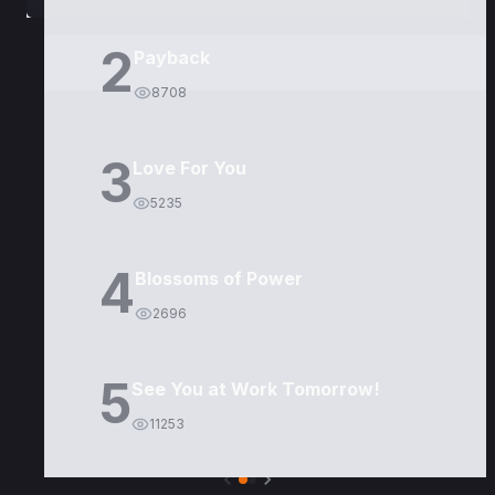
2
Payback
8708
3
Love For You
5235
4
Blossoms of Power
2696
5
See You at Work Tomorrow!
11253