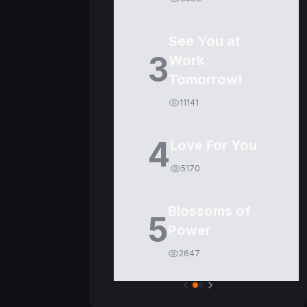
See You at
3
Work
Tomorrow!
11141
4
Love For You
5170
Blossoms of
5
Power
2647