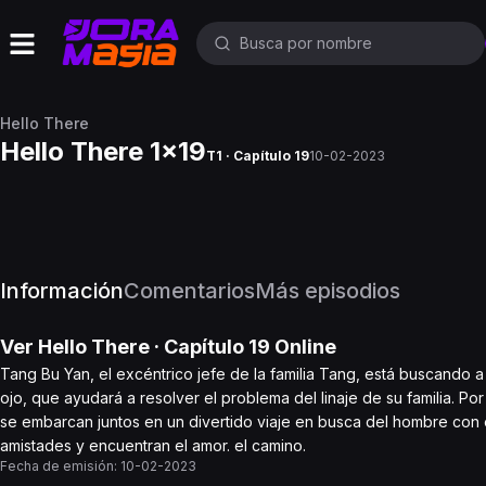
Hello There
Hello There 1x19
T1 · Capítulo 19
10-02-2023
Información
Comentarios
Más episodios
Ver
Hello There
· Capítulo
19
Online
Tang Bu Yan, el excéntrico jefe de la familia Tang, está buscando a 
ojo, que ayudará a resolver el problema del linaje de su familia. Po
se embarcan juntos en un divertido viaje en busca del hombre con e
amistades y encuentran el amor. el camino.
Fecha de emisión:
10-02-2023