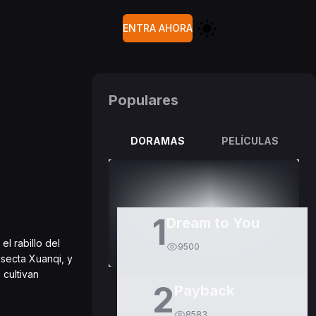
ENTRA AHORA
Populares
DORAMAS
PELÍCULAS
1
Dream to You
l rabillo del
9500
 secta Xuanqi, y
 cultivan
2
Payback
8583