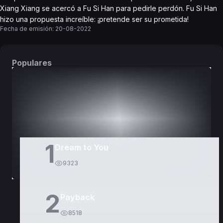
Xiang Xiang se acercó a Fu Si Han para pedirle perdón. Fu Si Han
hizo una propuesta increíble: ¡pretende ser su prometida!
Fecha de emisión:
20-08-2022
Populares
DORAMAS
PELÍCULAS
1
Dream to You
9323
2
Payback
8518