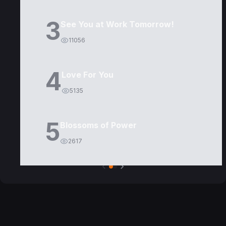
3
See You at Work Tomorrow!
11056
4
Love For You
5135
5
Blossoms of Power
2617