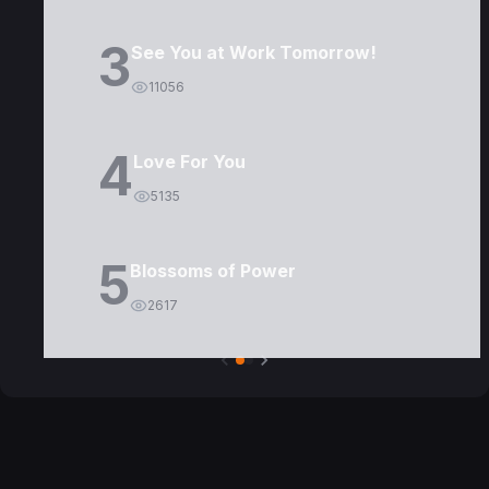
3
See You at Work Tomorrow!
11056
4
Love For You
5135
5
Blossoms of Power
2617