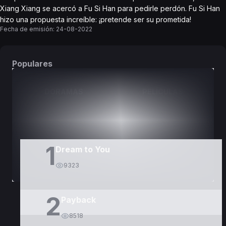
Xiang Xiang se acercó a Fu Si Han para pedirle perdón. Fu Si Han
hizo una propuesta increíble: ¡pretende ser su prometida!
Fecha de emisión:
24-08-2022
Populares
DORAMAS
PELÍCULAS
1
Dream to You
9323
2
Payback
8518