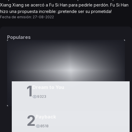
Xiang Xiang se acercó a Fu Si Han para pedirle perdón. Fu Si Han
hizo una propuesta increíble: ¡pretende ser su prometida!
Fecha de emisión:
27-08-2022
Populares
DORAMAS
PELÍCULAS
1
Dream to You
9323
2
Payback
8518