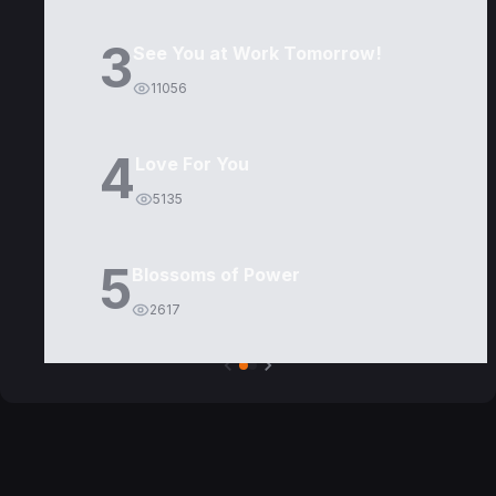
3
See You at Work Tomorrow!
11056
4
Love For You
5135
5
Blossoms of Power
2617