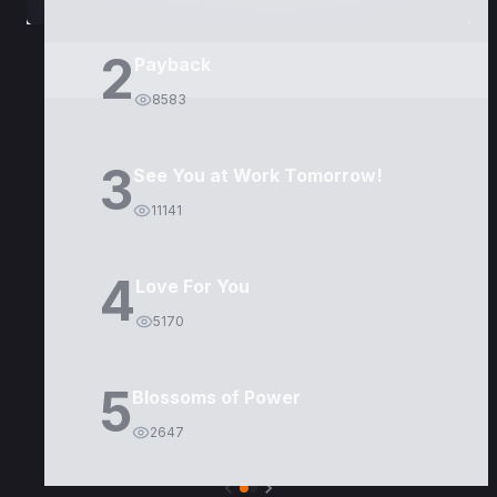
2
Payback
8583
3
See You at Work Tomorrow!
11141
4
Love For You
5170
5
Blossoms of Power
2647