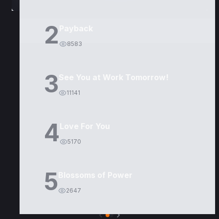
2
Payback
8583
3
See You at Work Tomorrow!
11141
4
Love For You
5170
5
Blossoms of Power
2647