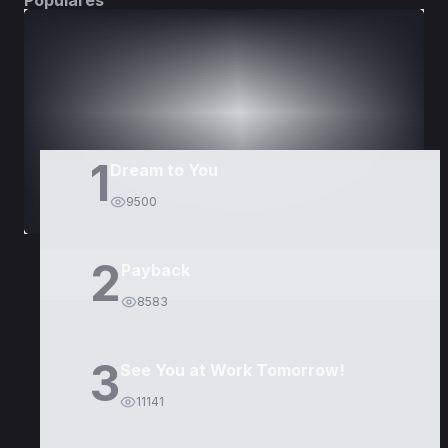
Populares
DORAMAS
PELÍCULAS
1
Dream to You
9500
2
Payback
8583
3
See You at Work Tomorrow!
11141