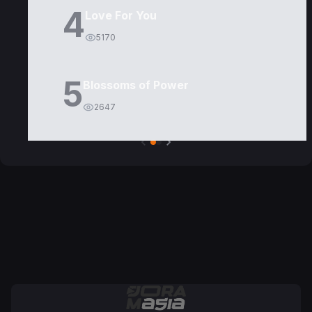
4
Love For You
5170
5
Blossoms of Power
2647