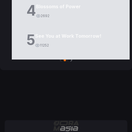
4
Blossoms of Power
2692
5
See You at Work Tomorrow!
11252