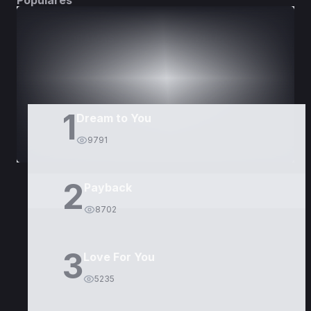
Populares
DORAMAS
PELÍCULAS
1
Dream to You
9791
2
Payback
8702
3
Love For You
5235