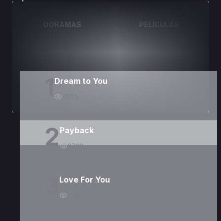
DORAMAS
PELÍCULAS
1
Dream to You
9803
2
Payback
8708
3
Love For You
5235