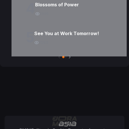
4
Blossoms of Power
2696
5
See You at Work Tomorrow!
11253