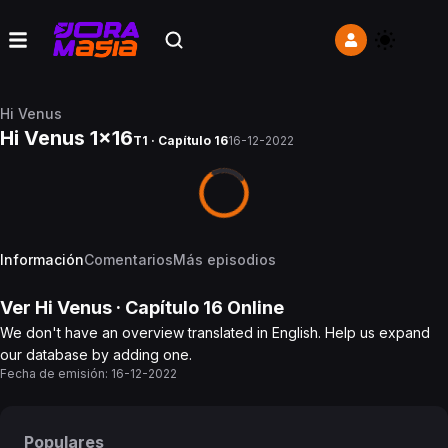
Hi Venus
Hi Venus 1x16
T1 · Capítulo 16
16-12-2022
Información
Comentarios
Más episodios
Ver
Hi Venus
· Capítulo
16
Online
We don't have an overview translated in English. Help us expand
our database by adding one.
Fecha de emisión:
16-12-2022
Populares