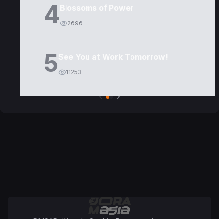
4
Blossoms of Power
2696
5
See You at Work Tomorrow!
11253