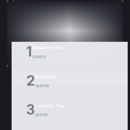
DORAMAS
PELÍCULAS
1
Dream to You
9803
2
Payback
8708
3
Love For You
5235