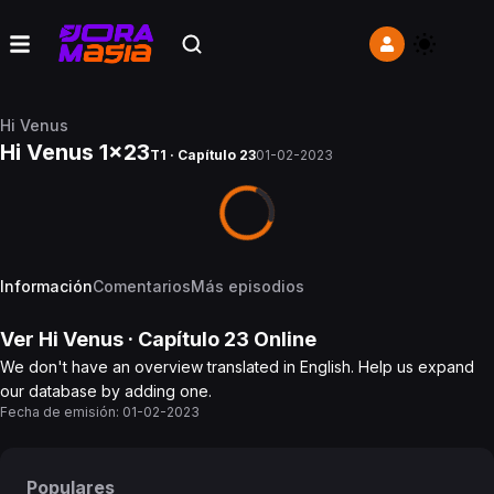
Hi Venus
Hi Venus 1x23
T1 · Capítulo 23
01-02-2023
Información
Comentarios
Más episodios
Ver
Hi Venus
· Capítulo
23
Online
We don't have an overview translated in English. Help us expand
our database by adding one.
Fecha de emisión:
01-02-2023
Populares