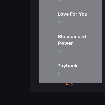
3
Love For You
4994
Blossoms of
4
Power
2531
5
Payback
8228