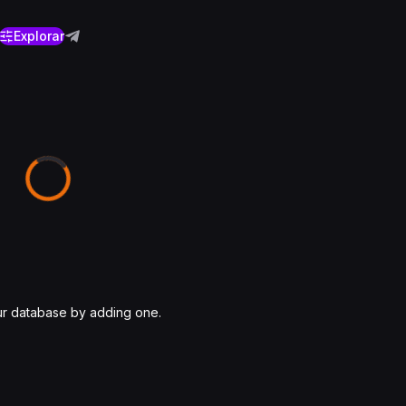
Explorar
ur database by adding one.