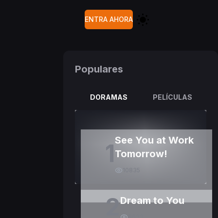
ENTRA AHORA
Populares
DORAMAS
PELÍCULAS
See You at Work
1
Tomorrow!
10835
2
Dream to You
8633