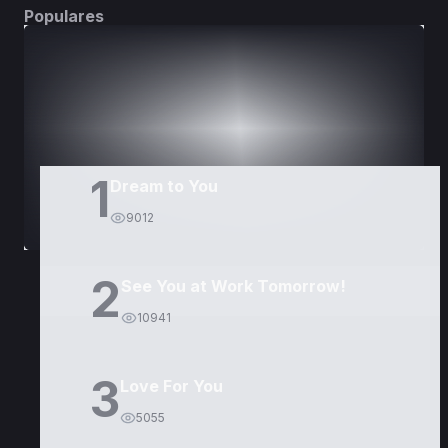
Populares
DORAMAS
PELÍCULAS
1
Dream to You
9012
2
See You at Work Tomorrow!
10941
3
Love For You
5055