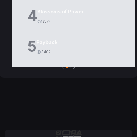
4
Blossoms of Power
2574
5
Payback
8402