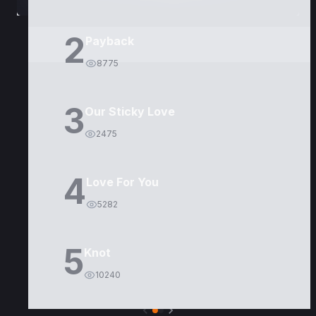
2
Payback
8775
3
Our Sticky Love
2475
4
Love For You
5282
5
Knot
10240