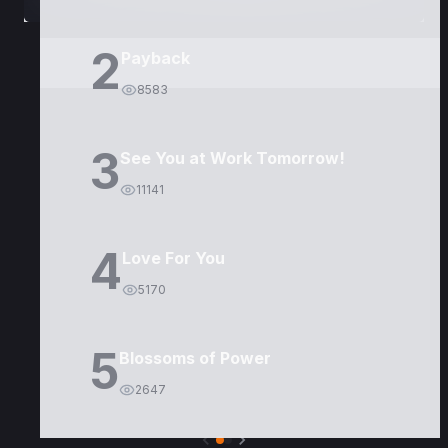
2
Payback
8583
3
See You at Work Tomorrow!
11141
4
Love For You
5170
5
Blossoms of Power
2647