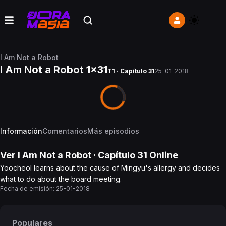
I Am Not a Robot
I Am Not a Robot 1x31
T1 · Capítulo 31
25-01-2018
Información
Comentarios
Más episodios
Ver
I Am Not a Robot
· Capítulo
31
Online
Yoocheol learns about the cause of Mingyu's allergy and decides
what to do about the board meeting.
Fecha de emisión:
25-01-2018
Populares