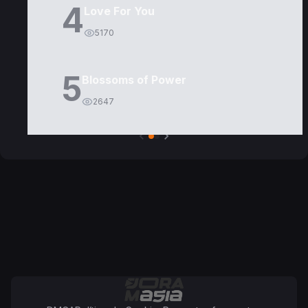
4
Love For You
5170
5
Blossoms of Power
2647