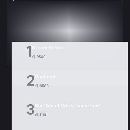
DORAMAS
PELÍCULAS
1
Dream to You
9500
2
Payback
8583
3
See You at Work Tomorrow!
11141