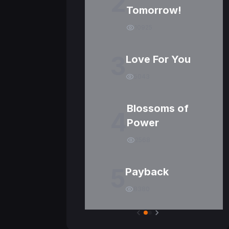
2
Tomorrow!
10925
3
Love For You
5043
Blossoms of
4
Power
2568
5
Payback
8380