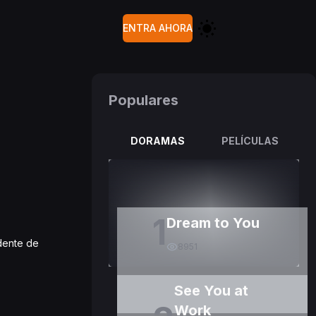
ENTRA AHORA
Populares
DORAMAS
PELÍCULAS
1
Dream to You
dente de
8951
See You at
Work