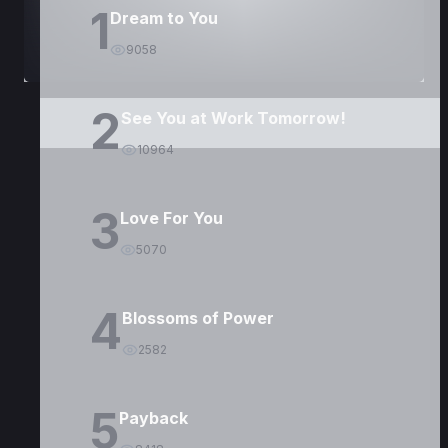
1
Dream to You
9058
2
See You at Work Tomorrow!
10964
3
Love For You
5070
4
Blossoms of Power
2582
5
Payback