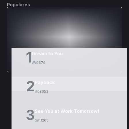
Populares
DORAMAS
PELÍCULAS
1
Dream to You
9679
2
Payback
8653
3
See You at Work Tomorrow!
11206