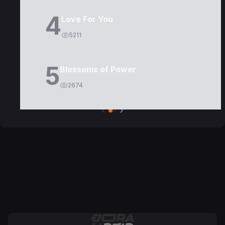
4
Love For You
5211
5
Blossoms of Power
2674