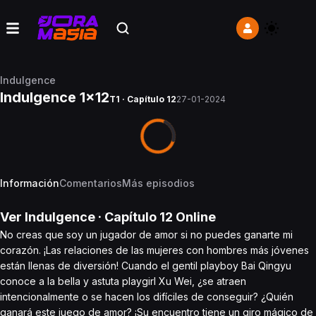
Indulgence
Indulgence 1x12
T1 · Capítulo 12
27-01-2024
Información
Comentarios
Más episodios
Ver
Indulgence
· Capítulo
12
Online
No creas que soy un jugador de amor si no puedes ganarte mi
corazón. ¡Las relaciones de las mujeres con hombres más jóvenes
están llenas de diversión! Cuando el gentil playboy Bai Qingyu
conoce a la bella y astuta playgirl Xu Wei, ¿se atraen
intencionalmente o se hacen los difíciles de conseguir? ¿Quién
ganará este juego de amor? ¡Su encuentro tiene un giro mágico de