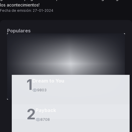
los acontecimientos!
Fecha de emisión:
27-01-2024
Populares
DORAMAS
PELÍCULAS
1
Dream to You
9803
2
Payback
8708