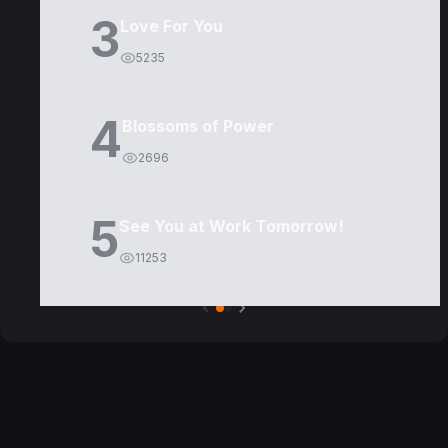
3
Love For You
5235
4
Blossoms of Power
2696
5
See You at Work Tomorrow!
11253