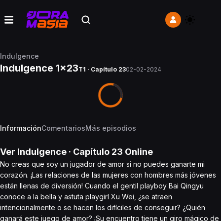
Indulgence
Indulgence 1x23
T1 · Capítulo 23
02-02-2024
Información
Comentarios
Más episodios
Ver
Indulgence
· Capítulo
23
Online
No creas que soy un jugador de amor si no puedes ganarte mi
corazón. ¡Las relaciones de las mujeres con hombres más jóvenes
están llenas de diversión! Cuando el gentil playboy Bai Qingyu
conoce a la bella y astuta playgirl Xu Wei, ¿se atraen
intencionalmente o se hacen los difíciles de conseguir? ¿Quién
ganará este juego de amor? ¡Su encuentro tiene un giro mágico de