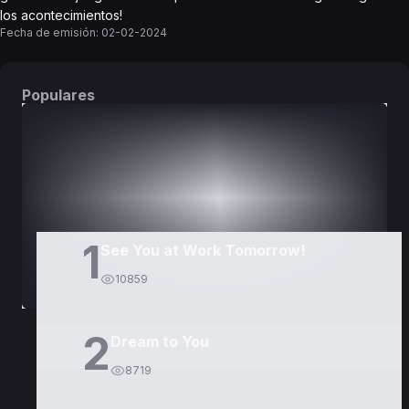
los acontecimientos!
Fecha de emisión:
02-02-2024
Populares
DORAMAS
PELÍCULAS
1
See You at Work Tomorrow!
10859
2
Dream to You
8719