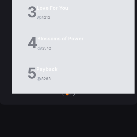
3
Love For You
5010
4
Blossoms of Power
2542
5
Payback
8263