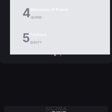
4
Blossoms of Power
2565
5
Payback
8377