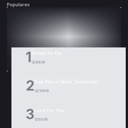
Populares
DORAMAS
PELÍCULAS
1
Dream to You
8939
2
See You at Work Tomorrow!
10919
3
Love For You
5039